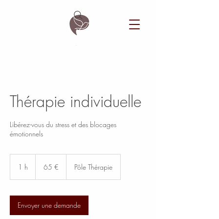
Thérapie individuelle
Libérez-vous du stress et des blocages
émotionnels
65
euros
1 h
1
65 €
Pôle Thérapie
Envoyer une demande