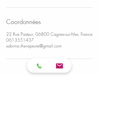
Coordonnées
22 Rue Pasteur, 06800 Cagnes-sur-Mer, France
0613551437
sabrina.therapeute@gmail.com
© 2024 par LMDS Design. All
Rights Reserved
Mentions légales & Conditions
d'Utilisation et de